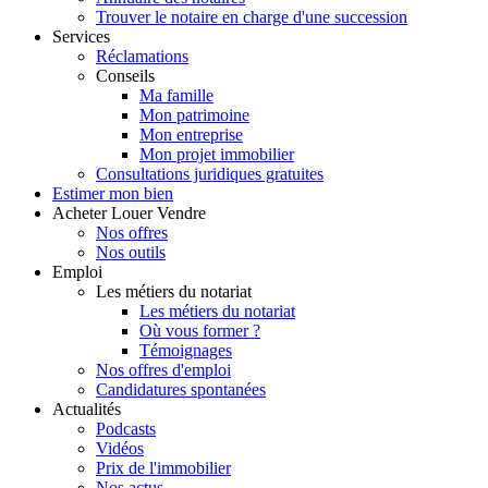
Trouver le notaire en charge d'une succession
Services
Réclamations
Conseils
Ma famille
Mon patrimoine
Mon entreprise
Mon projet immobilier
Consultations juridiques gratuites
Estimer
mon bien
Acheter
Louer
Vendre
Nos offres
Nos outils
Emploi
Les métiers du notariat
Les métiers du notariat
Où vous former ?
Témoignages
Nos offres d'emploi
Candidatures spontanées
Actualités
Podcasts
Vidéos
Prix de l'immobilier
Nos actus