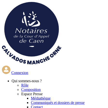
Aller
au
contenu
principal
Connexion
Qui
sommes-nous ?
Rôle
Composition
Espace Presse
Médiathèque
Communiqués et dossiers de presse
Contact