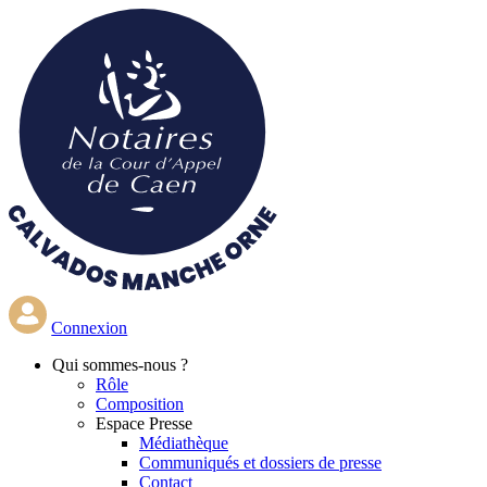
Aller
au
contenu
principal
Connexion
Qui
sommes-nous ?
Rôle
Composition
Espace Presse
Médiathèque
Communiqués et dossiers de presse
Contact