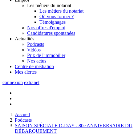
Les métiers du notariat
Les métiers du notariat
Où vous former ?
Témoignages
Nos offres d'emploi
Candidatures spontanées
Actualités
Podcasts
Vidéos
Prix de l'immobilier
Nos actus
Centre de
médiation
Mes
alertes
connexion
extranet
Accueil
Podcasts
SAISON SPÉCIALE D-DAY - 80e ANNIVERSAIRE DU
DÉBARQUEMENT