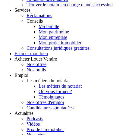
Trouver le notaire en charge d'une succession
Services
Réclamations
Conseils
Ma famille
Mon patrimoine
Mon entreprise
Mon projet immobilier
Consultations juridiques gratuites
Estimer
mon bien
Acheter
Louer
Vendre
Nos offres
Nos outils
Emploi
Les métiers du notariat
Les métiers du notariat
Où vous former ?
Témoignages
Nos offres d'emploi
Candidatures spontanées
Actualités
Podcasts
Vidéos
Prix de l'immobilier
Nos actus