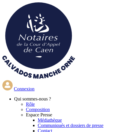
Aller
au
contenu
principal
Connexion
Qui
sommes-nous ?
Rôle
Composition
Espace Presse
Médiathèque
Communiqués et dossiers de presse
Contact