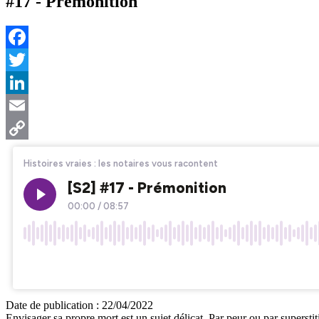
#17 - Prémonition
Facebook
Twitter
LinkedIn
Email
Copy
Link
Date de publication :
22/04/2022
Envisager sa propre mort est un sujet délicat. Par peur ou par superstit