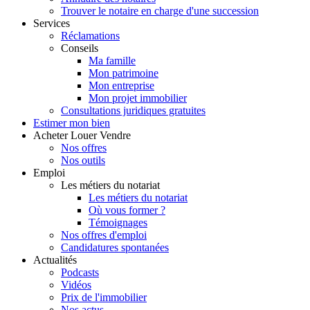
Trouver le notaire en charge d'une succession
Services
Réclamations
Conseils
Ma famille
Mon patrimoine
Mon entreprise
Mon projet immobilier
Consultations juridiques gratuites
Estimer
mon bien
Acheter
Louer
Vendre
Nos offres
Nos outils
Emploi
Les métiers du notariat
Les métiers du notariat
Où vous former ?
Témoignages
Nos offres d'emploi
Candidatures spontanées
Actualités
Podcasts
Vidéos
Prix de l'immobilier
Nos actus