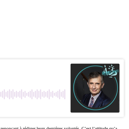
 renonçant à rédiger leurs dernières volontés. C’est l’attitude qu’a