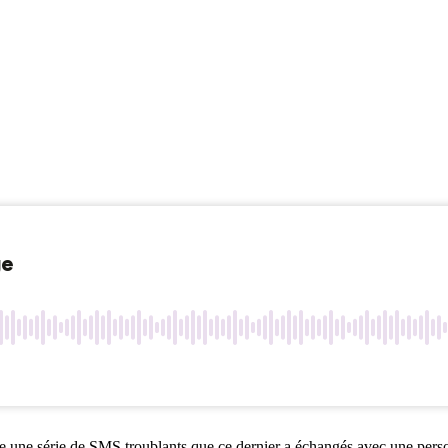
ne une série de SMS troublants que ce dernier a échangés avec une per