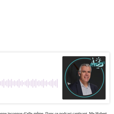
sonne inconnue d’elle-même. Dans ce podcast captivant, Me Hubert