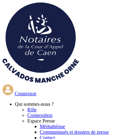
Aller
au
contenu
principal
Connexion
Qui
sommes-nous ?
Rôle
Composition
Espace Presse
Médiathèque
Communiqués et dossiers de presse
Contact