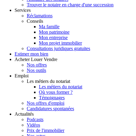
Trouver le notaire en charge d'une succession
Services
Réclamations
Conseils
Ma famille
Mon patrimoine
Mon entreprise
Mon projet immobilier
Consultations juridiques gratuites
Estimer
mon bien
Acheter
Louer
Vendre
Nos offres
Nos outils
Emploi
Les métiers du notariat
Les métiers du notariat
Où vous former ?
Témoignages
Nos offres d'emploi
Candidatures spontanées
Actualités
Podcasts
Vidéos
Prix de l'immobilier
Nos actus