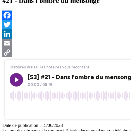
#21 - Dans l'ombre du mensonge
Facebook
Twitter
LinkedIn
Email
Copy
Link
Date de publication :
15/06/2023
Le jour des obsèques de son mari, Nicole découvre dans son télépho