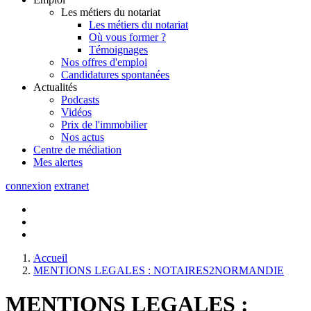
Les métiers du notariat
Les métiers du notariat
Où vous former ?
Témoignages
Nos offres d'emploi
Candidatures spontanées
Actualités
Podcasts
Vidéos
Prix de l'immobilier
Nos actus
Centre de
médiation
Mes
alertes
connexion
extranet
Accueil
MENTIONS LEGALES : NOTAIRES2NORMANDIE
MENTIONS LEGALES :