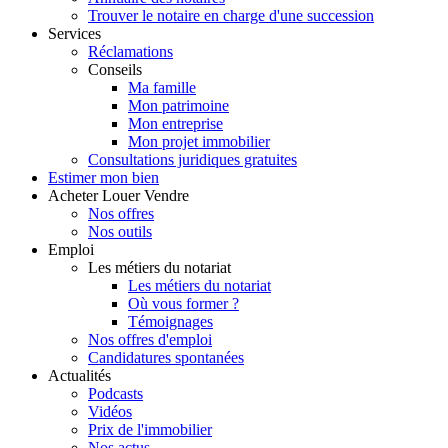
Trouver le notaire en charge d'une succession
Services
Réclamations
Conseils
Ma famille
Mon patrimoine
Mon entreprise
Mon projet immobilier
Consultations juridiques gratuites
Estimer
mon bien
Acheter
Louer
Vendre
Nos offres
Nos outils
Emploi
Les métiers du notariat
Les métiers du notariat
Où vous former ?
Témoignages
Nos offres d'emploi
Candidatures spontanées
Actualités
Podcasts
Vidéos
Prix de l'immobilier
Nos actus