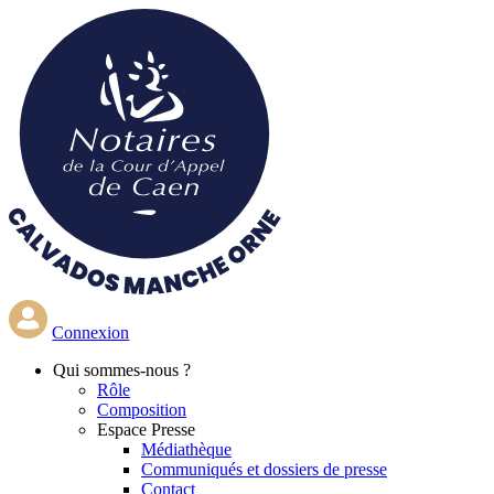
Aller
au
contenu
principal
Connexion
Qui
sommes-nous ?
Rôle
Composition
Espace Presse
Médiathèque
Communiqués et dossiers de presse
Contact